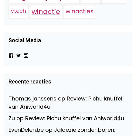
vtech
winactie
winacties
Social Media
Bekijk
Bekijk
Bekijk
het
het
het
profiel
profiel
profiel
van
van
van
Virtual-
beautynl
beautyandbooksmagazine
Beauty-
op
op
Recente reacties
147775071915783/?
Twitter
Instagram
fref=ts
op
Thomas janssens
op
Review: Pichu knuffel
Facebook
van Aniworld4u
Zu
op
Review: Pichu knuffel van Aniworld4u
EvenDelen.be
op
Jaloezie zonder boren: