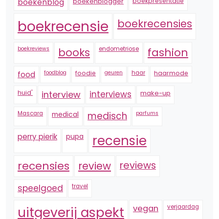
boekenblogger
boekpresentatie
boekenblog
boekrecensie
boekrecensies
boekreviews
endometriose
fashion
books
foodblog
foodie
geuren
haar
haarmode
food
huid'
interview
interviews
make-up
Mascara
medical
medisch
parfums
perry pierik
pupa
recensie
recensies
reviews
review
speelgoed
travel
vegan
verjaardag
uitgeverij aspekt