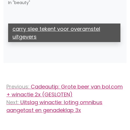
In "beauty"
carry slee tekent voor overamstel
uitgevers
Bericht
Previous:
Cadeautip: Grote beer van bol.com
navigatie
+ winactie 2x (GESLOTEN)
Next:
Uitslag winactie: loting omnibus
aangetast en genadeklap 3x