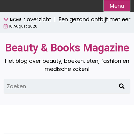
Ga
Menu
naar
mpleet overzicht |
Een gezond ontbijt met een s
de
Latest
10 August 2026
inhoud
Beauty & Books Magazine
Het blog over beauty, boeken, eten, fashion en
medische zaken!
Zoeken
naar: