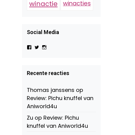
winactie
winacties
Social Media
Bekijk
Bekijk
Bekijk
het
het
het
profiel
profiel
profiel
van
van
van
Virtual-
beautynl
beautyandbooksmagazine
Beauty-
op
op
Recente reacties
147775071915783/?
Twitter
Instagram
fref=ts
op
Thomas janssens
op
Facebook
Review: Pichu knuffel van
Aniworld4u
Zu
op
Review: Pichu
knuffel van Aniworld4u