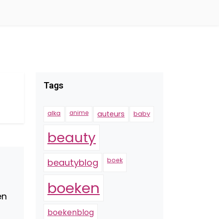
Tags
alka
anime
auteurs
baby
beauty
boek
beautyblog
boeken
en
boekenblog