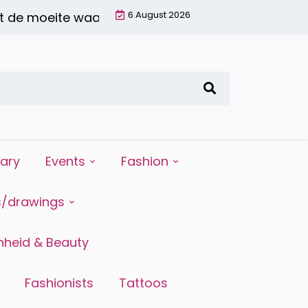
6 August 2026
de moeite waard is |
6 redenen waarom water drink
iary
Events
Fashion
s/drawings
heid & Beauty
Fashionists
Tattoos