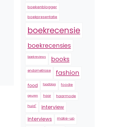
boekenblogger
boekpresentatie
boekrecensie
boekrecensies
boekreviews
books
endometriose
fashion
foodblog
foodie
food
geuren
haar
haarmode
huid'
interview
interviews
make-up