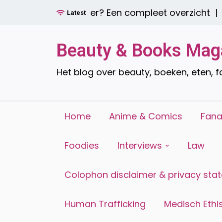
Ga
amdecoratie zijn er? Een compleet overzicht |
Ee
Latest
naar
de
inhoud
Beauty & Books Mag
Het blog over beauty, boeken, eten, 
Home
Anime & Comics
Fana
Foodies
Interviews
Law
Colophon disclaimer & privacy sta
Human Trafficking
Medisch Ethis