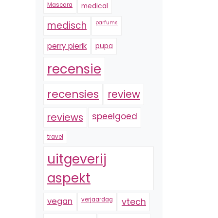
Mascara
medical
medisch
parfums
perry pierik
pupa
recensie
recensies
review
reviews
speelgoed
travel
uitgeverij
aspekt
vegan
verjaardag
vtech