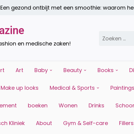
n gezond ontbijt met een smoothie: waarom het 
azine
Zoeken
naar:
fashion en medische zaken!
rt
Art
Baby
Beauty
Books
D
Make up looks
Medical & Sports
Painting
tement
boeken
Wonen
Drinks
Schoon
ch Kliniek
About
Gym & Self-care
Fillers