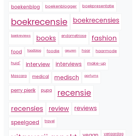
boekenblogger
boekpresentatie
boekenblog
boekrecensie
boekrecensies
boekreviews
endometriose
fashion
books
foodblog
foodie
geuren
haar
haarmode
food
huid'
interview
interviews
make-up
Mascara
medical
medisch
parfums
perry pierik
pupa
recensie
recensies
reviews
review
speelgoed
travel
vegan
verjaardag