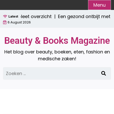
Ga
Menu
naar
Een compleet overzicht |
Een gezond ontbijt met 
de
Latest
6 August 2026
inhoud
Beauty & Books Magazine
Het blog over beauty, boeken, eten, fashion en
medische zaken!
Zoeken
naar: