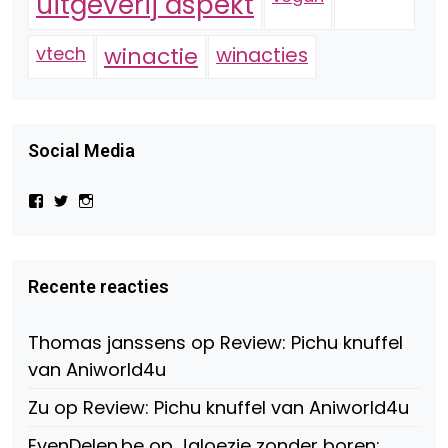
uitgeverij aspekt
vtech
winactie
winacties
Social Media
Bekijk
Bekijk
Bekijk
het
het
het
profiel
profiel
profiel
van
van
van
Virtual-
beautynl
beautyandbooksmagazine
Beauty-
op
op
Recente reacties
147775071915783/?
Twitter
Instagram
fref=ts
op
Thomas janssens
op
Review: Pichu knuffel
Facebook
van Aniworld4u
Zu
op
Review: Pichu knuffel van Aniworld4u
EvenDelen.be
op
Jaloezie zonder boren: