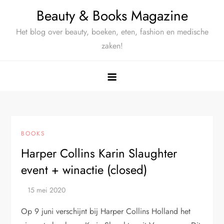
Ga
Beauty & Books Magazine
naar
Het blog over beauty, boeken, eten, fashion en medische
de
zaken!
inhoud
BOOKS
Harper Collins Karin Slaughter
event + winactie (closed)
Op 9 juni verschijnt bij Harper Collins Holland het