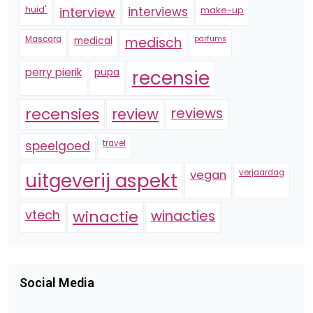
huid'
interview
interviews
make-up
Mascara
medical
medisch
parfums
perry pierik
pupa
recensie
recensies
reviews
review
speelgoed
travel
vegan
verjaardag
uitgeverij aspekt
vtech
winactie
winacties
Social Media