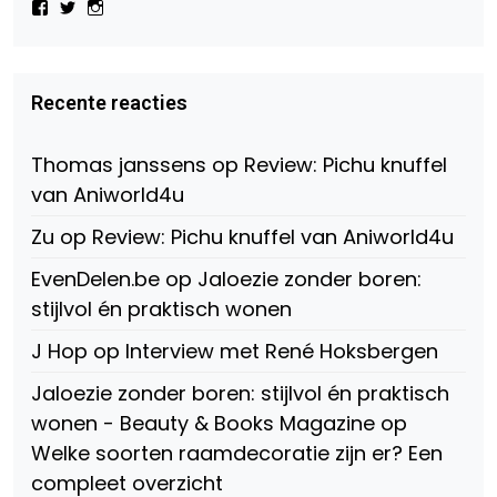
Bekijk
Bekijk
Bekijk
het
het
het
profiel
profiel
profiel
van
van
van
Virtual-
beautynl
beautyandbooksmagazine
Beauty-
op
op
Recente reacties
147775071915783/?
Twitter
Instagram
fref=ts
op
Thomas janssens
op
Review: Pichu knuffel
Facebook
van Aniworld4u
Zu
op
Review: Pichu knuffel van Aniworld4u
EvenDelen.be
op
Jaloezie zonder boren:
stijlvol én praktisch wonen
J Hop
op
Interview met René Hoksbergen
Jaloezie zonder boren: stijlvol én praktisch
wonen - Beauty & Books Magazine
op
Welke soorten raamdecoratie zijn er? Een
compleet overzicht