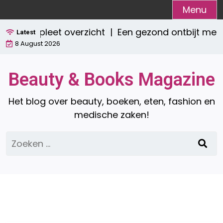
Ga
Menu
naar
Een compleet overzicht |
Een gezond ontbijt met
de
Latest
8 August 2026
inhoud
Beauty & Books Magazine
Het blog over beauty, boeken, eten, fashion en
medische zaken!
Zoeken
naar: