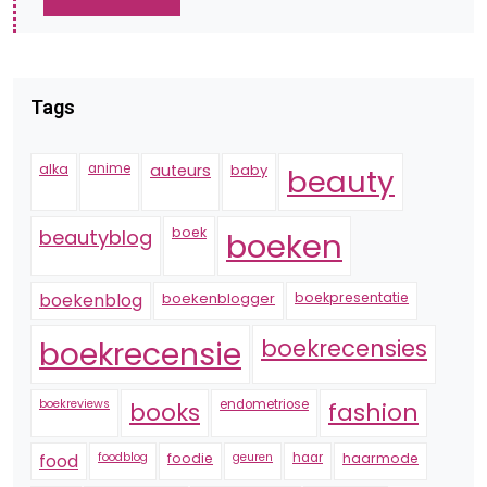
Tags
alka
anime
auteurs
baby
beauty
boek
beautyblog
boeken
boekenblogger
boekpresentatie
boekenblog
boekrecensie
boekrecensies
boekreviews
endometriose
fashion
books
foodblog
foodie
geuren
haar
haarmode
food