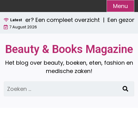
Ga
Menu
naar
tie zijn er? Een compleet overzicht |
Een gezond 
de
Latest
7 August 2026
inhoud
Beauty & Books Magazine
Het blog over beauty, boeken, eten, fashion en
medische zaken!
Zoeken
naar: