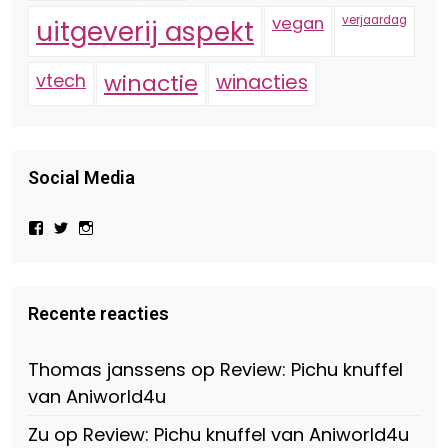
vegan
verjaardag
uitgeverij aspekt
vtech
winactie
winacties
Social Media
Bekijk
Bekijk
Bekijk
het
het
het
profiel
profiel
profiel
van
van
van
Virtual-
beautynl
beautyandbooksmagazine
Beauty-
op
op
Recente reacties
147775071915783/?
Twitter
Instagram
fref=ts
op
Thomas janssens
op
Review: Pichu knuffel
Facebook
van Aniworld4u
Zu
op
Review: Pichu knuffel van Aniworld4u