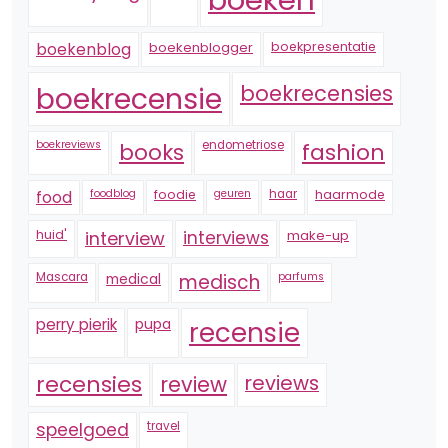
boekenblogger
boekpresentatie
boekenblog
boekrecensie
boekrecensies
boekreviews
endometriose
fashion
books
foodblog
foodie
geuren
haar
haarmode
food
huid'
interview
interviews
make-up
Mascara
medical
medisch
parfums
perry pierik
pupa
recensie
recensies
reviews
review
speelgoed
travel