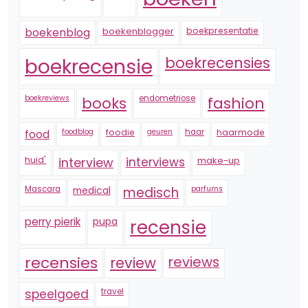
boekenblogger
boekpresentatie
boekenblog
boekrecensie
boekrecensies
boekreviews
endometriose
fashion
books
foodblog
foodie
geuren
haar
haarmode
food
huid'
interview
interviews
make-up
Mascara
medical
medisch
parfums
perry pierik
pupa
recensie
recensies
reviews
review
speelgoed
travel