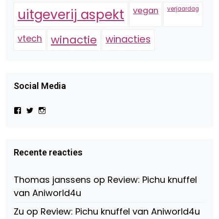
vegan
verjaardag
uitgeverij aspekt
vtech
winactie
winacties
Social Media
Bekijk
Bekijk
Bekijk
het
het
het
profiel
profiel
profiel
van
van
van
Virtual-
beautynl
beautyandbooksmagazine
Beauty-
op
op
Recente reacties
147775071915783/?
Twitter
Instagram
fref=ts
op
Thomas janssens
op
Review: Pichu knuffel
Facebook
van Aniworld4u
Zu
op
Review: Pichu knuffel van Aniworld4u