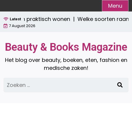
Ga
Menu
naar
stijlvol én praktisch wonen |
Welke soorten raamde
de
Latest
7 August 2026
inhoud
Beauty & Books Magazine
Het blog over beauty, boeken, eten, fashion en
medische zaken!
Zoeken
naar: