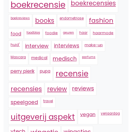
boekrecensie
boekrecensies
boekreviews
endometriose
fashion
books
foodblog
foodie
geuren
haar
haarmode
food
huid'
interview
interviews
make-up
Mascara
medical
medisch
parfums
perry pierik
pupa
recensie
recensies
reviews
review
speelgoed
travel
vegan
verjaardag
uitgeverij aspekt
vtech
winacties