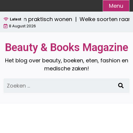
Ga
Menu
naar
stijlvol én praktisch wonen |
Welke soorten raamd
de
Latest
8 August 2026
inhoud
Beauty & Books Magazine
Het blog over beauty, boeken, eten, fashion en
medische zaken!
Zoeken
naar: