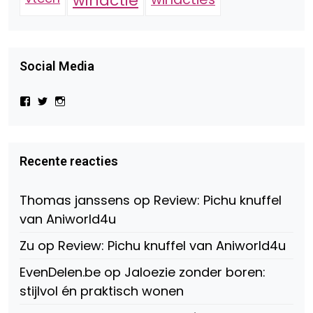
winactie
Social Media
Bekijk
Bekijk
Bekijk
het
het
het
profiel
profiel
profiel
van
van
van
Virtual-
beautynl
beautyandbooksmagazine
Beauty-
op
op
Recente reacties
147775071915783/?
Twitter
Instagram
fref=ts
op
Thomas janssens
op
Review: Pichu knuffel
Facebook
van Aniworld4u
Zu
op
Review: Pichu knuffel van Aniworld4u
EvenDelen.be
op
Jaloezie zonder boren:
stijlvol én praktisch wonen