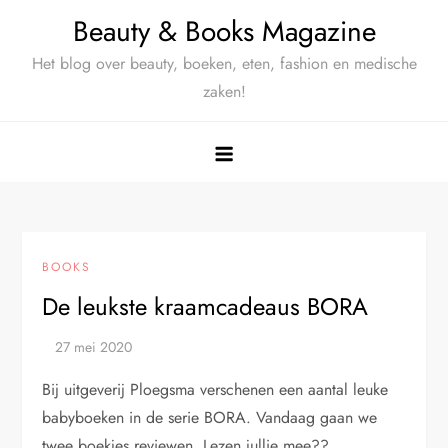
Ga
Beauty & Books Magazine
naar
Het blog over beauty, boeken, eten, fashion en medische
de
zaken!
inhoud
BOOKS
De leukste kraamcadeaus BORA
Bij uitgeverij Ploegsma verschenen een aantal leuke
babyboeken in de serie BORA. Vandaag gaan we
twee boekjes reviewen. Lezen jullie mee??