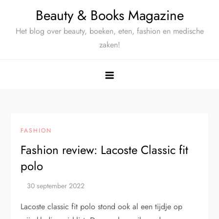
Ga
Beauty & Books Magazine
naar
Het blog over beauty, boeken, eten, fashion en medische
de
zaken!
inhoud
FASHION
Fashion review: Lacoste Classic fit
polo
Lacoste classic fit polo stond ook al een tijdje op