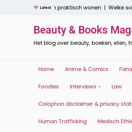
Ga
er boren: stijlvol én praktisch wonen |
Welke soort
Latest
naar
de
inhoud
Beauty & Books Mag
Het blog over beauty, boeken, eten, 
Home
Anime & Comics
Fana
Foodies
Interviews
Law
Colophon disclaimer & privacy sta
Human Trafficking
Medisch Ethis