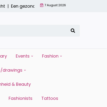
7 August 2026
t |
Een gezond ontbijt met een smoothie: waarom
iary
Events
Fashion
s/drawings
heid & Beauty
Fashionists
Tattoos