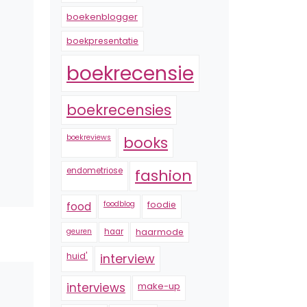
boekenblogger
boekpresentatie
boekrecensie
boekrecensies
boekreviews
books
endometriose
fashion
foodblog
foodie
food
geuren
haar
haarmode
huid'
interview
interviews
make-up