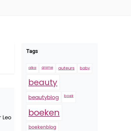
Tags
alka
anime
auteurs
baby
beauty
boek
beautyblog
boeken
r Leo
boekenblog