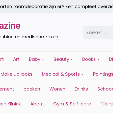
en raamdecoratie zijn er? Een compleet overzich
azine
Zoeken
naar:
fashion en medische zaken!
rt
Art
Baby
Beauty
Books
D
Make up looks
Medical & Sports
Painting
tement
boeken
Wonen
Drinks
Schoon
ch Kliniek
About
Gym & Self-care
Fillers