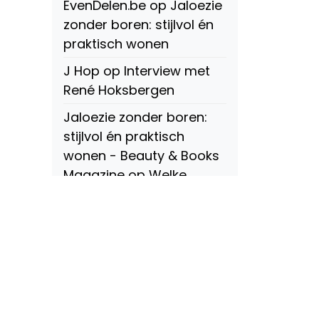
EvenDelen.be
op
Jaloezie
zonder boren: stijlvol én
praktisch wonen
J Hop
op
Interview met
René Hoksbergen
Jaloezie zonder boren:
stijlvol én praktisch
wonen - Beauty & Books
Magazine
op
Welke
soorten raamdecoratie
zijn er? Een compleet
overzicht