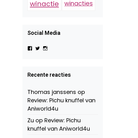
winactie
winacties
Social Media
Bekijk
Bekijk
Bekijk
het
het
het
profiel
profiel
profiel
van
van
van
Virtual-
beautynl
beautyandbooksmagazine
Beauty-
op
op
Recente reacties
147775071915783/?
Twitter
Instagram
fref=ts
op
Thomas janssens
op
Facebook
Review: Pichu knuffel van
Aniworld4u
Zu
op
Review: Pichu
knuffel van Aniworld4u