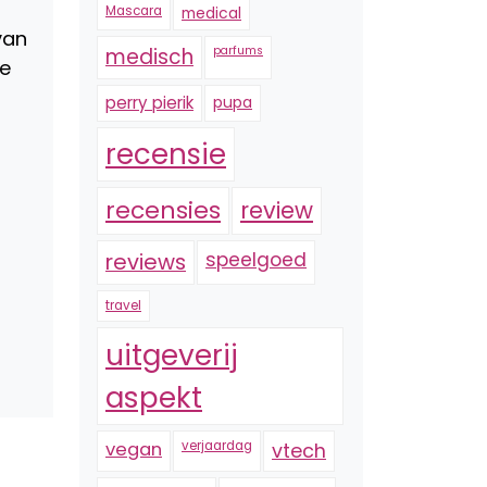
Mascara
medical
van
medisch
parfums
we
perry pierik
pupa
recensie
recensies
review
reviews
speelgoed
travel
uitgeverij
aspekt
vegan
verjaardag
vtech