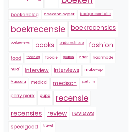
boekenblogger
boekpresentatie
boekenblog
boekrecensie
boekrecensies
boekreviews
endometriose
fashion
books
foodblog
foodie
geuren
haar
haarmode
food
huid'
interview
interviews
make-up
Mascara
medical
medisch
parfums
perry pierik
pupa
recensie
recensies
reviews
review
speelgoed
travel