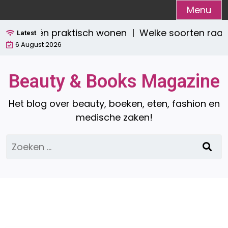
Ga
Menu
naar
 stijlvol én praktisch wonen |
Welke soorten raamd
de
Latest
6 August 2026
inhoud
Beauty & Books Magazine
Het blog over beauty, boeken, eten, fashion en
medische zaken!
Zoeken
naar: