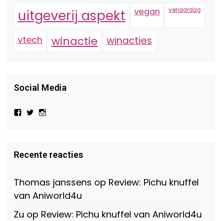
vegan
verjaardag
uitgeverij aspekt
vtech
winactie
winacties
Social Media
Bekijk
Bekijk
Bekijk
het
het
het
profiel
profiel
profiel
van
van
van
Virtual-
beautynl
beautyandbooksmagazine
Beauty-
op
op
Recente reacties
147775071915783/?
Twitter
Instagram
fref=ts
op
Thomas janssens
op
Review: Pichu knuffel
Facebook
van Aniworld4u
Zu
op
Review: Pichu knuffel van Aniworld4u