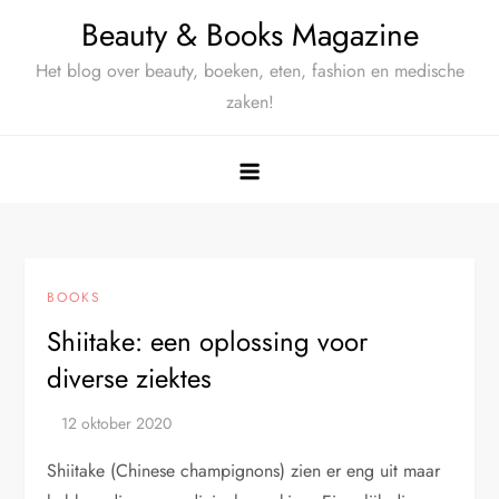
Ga
Beauty & Books Magazine
naar
Het blog over beauty, boeken, eten, fashion en medische
de
zaken!
inhoud
BOOKS
Shiitake: een oplossing voor
diverse ziektes
Shiitake (Chinese champignons) zien er eng uit maar