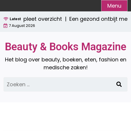
Ga
Menu
naar
 Een compleet overzicht |
Een gezond ontbijt met
de
Latest
7 August 2026
inhoud
Beauty & Books Magazine
Het blog over beauty, boeken, eten, fashion en
medische zaken!
Zoeken
naar: