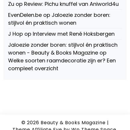
Zu
op
Review: Pichu knuffel van Aniworld4u
EvenDelen.be
op
Jaloezie zonder boren:
stijlvol én praktisch wonen
J Hop
op
Interview met René Hoksbergen
Jaloezie zonder boren: stijlvol én praktisch
wonen - Beauty & Books Magazine
op
Welke soorten raamdecoratie zijn er? Een
compleet overzicht
© 2026
Beauty & Books Magazine
|
Theme Affiliate Eye
by Wp Theme Space.