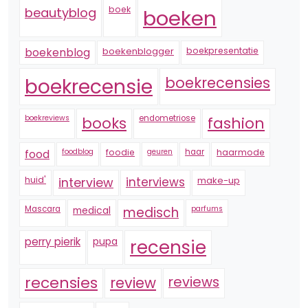
boek
beautyblog
boeken
boekenblogger
boekpresentatie
boekenblog
boekrecensie
boekrecensies
boekreviews
endometriose
fashion
books
foodblog
foodie
geuren
haar
haarmode
food
huid'
interview
interviews
make-up
Mascara
medical
medisch
parfums
perry pierik
pupa
recensie
recensies
reviews
review