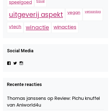
speelgoed
travel
vegan
verjaardag
uitgeverij aspekt
vtech
winactie
winacties
Social Media
Bekijk
Bekijk
Bekijk
het
het
het
profiel
profiel
profiel
van
van
van
Virtual-
beautynl
beautyandbooksmagazine
Beauty-
op
op
Recente reacties
147775071915783/?
Twitter
Instagram
fref=ts
op
Thomas janssens
op
Review: Pichu knuffel
Facebook
van Aniworld4u