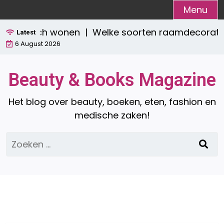
Ga
Menu
naar
 praktisch wonen |
Welke soorten raamdecoratie zi
de
Latest
6 August 2026
inhoud
Beauty & Books Magazine
Het blog over beauty, boeken, eten, fashion en
medische zaken!
Zoeken
naar: