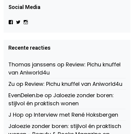
Social Media
Bekijk
Bekijk
Bekijk
het
het
het
profiel
profiel
profiel
van
van
van
Virtual-
beautynl
beautyandbooksmagazine
Beauty-
op
op
Recente reacties
147775071915783/?
Twitter
Instagram
fref=ts
op
Thomas janssens
op
Review: Pichu knuffel
Facebook
van Aniworld4u
Zu
op
Review: Pichu knuffel van Aniworld4u
EvenDelen.be
op
Jaloezie zonder boren:
stijlvol én praktisch wonen
J Hop
op
Interview met René Hoksbergen
Jaloezie zonder boren: stijlvol én praktisch