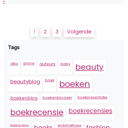
Berichten
1
2
3
Volgende
paginering
Tags
alka
anime
auteurs
baby
beauty
boek
beautyblog
boeken
boekenblogger
boekpresentatie
boekenblog
boekrecensie
boekrecensies
boekreviews
endometriose
fashion
books