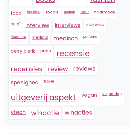
foodblog
foodie
geuren
haar
haarmode
food
huid'
interview
interviews
make-up
Mascara
medical
medisch
parfums
perry pierik
pupa
recensie
recensies
reviews
review
speelgoed
travel
vegan
verjaardag
uitgeverij aspekt
vtech
winactie
winacties