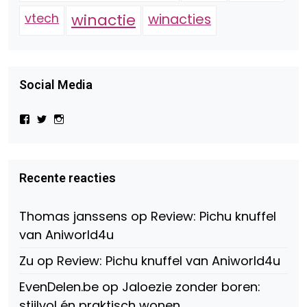
vtech
winactie
winacties
Social Media
Bekijk
Bekijk
Bekijk
het
het
het
profiel
profiel
profiel
van
van
van
Virtual-
beautynl
beautyandbooksmagazine
Beauty-
op
op
Recente reacties
147775071915783/?
Twitter
Instagram
fref=ts
op
Thomas janssens
op
Review: Pichu knuffel
Facebook
van Aniworld4u
Zu
op
Review: Pichu knuffel van Aniworld4u
EvenDelen.be
op
Jaloezie zonder boren:
stijlvol én praktisch wonen