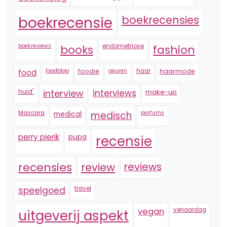
boekrecensie
boekrecensies
boekreviews
endometriose
fashion
books
foodblog
foodie
geuren
haar
haarmode
food
huid'
interview
interviews
make-up
Mascara
medical
medisch
parfums
perry pierik
pupa
recensie
recensies
reviews
review
speelgoed
travel
vegan
verjaardag
uitgeverij aspekt