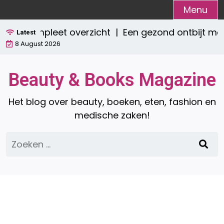
Ga
Menu
naar
? Een compleet overzicht |
Een gezond ontbijt me
de
Latest
8 August 2026
inhoud
Beauty & Books Magazine
Het blog over beauty, boeken, eten, fashion en
medische zaken!
Zoeken
naar: