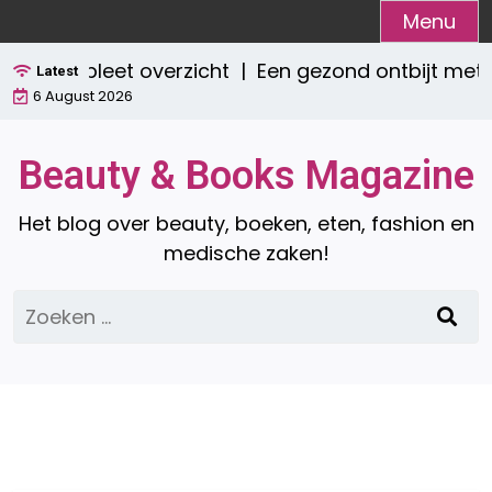
Ga
Menu
naar
Een compleet overzicht |
Een gezond ontbijt met
de
Latest
6 August 2026
inhoud
Beauty & Books Magazine
Het blog over beauty, boeken, eten, fashion en
medische zaken!
Zoeken
naar: