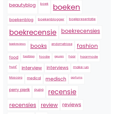
boek
beautyblog
boeken
boekenblogger
boekpresentatie
boekenblog
boekrecensie
boekrecensies
boekreviews
endometriose
fashion
books
foodblog
foodie
geuren
haar
haarmode
food
huid'
interview
interviews
make-up
Mascara
medical
medisch
parfums
perry pierik
pupa
recensie
recensies
reviews
review