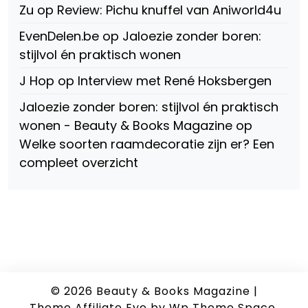
Zu
op
Review: Pichu knuffel van Aniworld4u
EvenDelen.be
op
Jaloezie zonder boren:
stijlvol én praktisch wonen
J Hop
op
Interview met René Hoksbergen
Jaloezie zonder boren: stijlvol én praktisch
wonen - Beauty & Books Magazine
op
Welke soorten raamdecoratie zijn er? Een
compleet overzicht
© 2026
Beauty & Books Magazine
|
Theme Affiliate Eye
by Wp Theme Space.