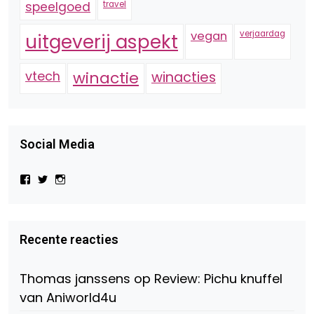
speelgoed
travel
vegan
verjaardag
uitgeverij aspekt
vtech
winactie
winacties
Social Media
Bekijk
Bekijk
Bekijk
het
het
het
profiel
profiel
profiel
van
van
van
Virtual-
beautynl
beautyandbooksmagazine
Beauty-
op
op
Recente reacties
147775071915783/?
Twitter
Instagram
fref=ts
op
Thomas janssens
op
Review: Pichu knuffel
Facebook
van Aniworld4u