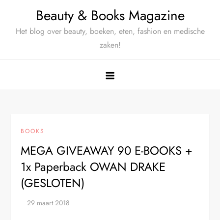
Ga
Beauty & Books Magazine
naar
Het blog over beauty, boeken, eten, fashion en medische
de
zaken!
inhoud
BOOKS
MEGA GIVEAWAY 90 E-BOOKS +
1x Paperback OWAN DRAKE
(GESLOTEN)