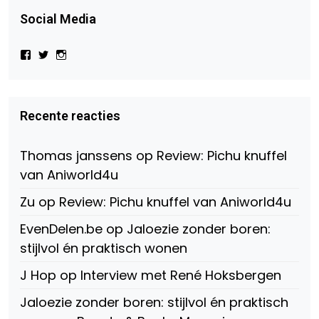
Social Media
Bekijk
Bekijk
Bekijk
het
het
het
profiel
profiel
profiel
van
van
van
Virtual-
beautynl
beautyandbooksmagazine
Beauty-
op
op
Recente reacties
147775071915783/?
Twitter
Instagram
fref=ts
op
Thomas janssens
op
Review: Pichu knuffel
Facebook
van Aniworld4u
Zu
op
Review: Pichu knuffel van Aniworld4u
EvenDelen.be
op
Jaloezie zonder boren:
stijlvol én praktisch wonen
J Hop
op
Interview met René Hoksbergen
Jaloezie zonder boren: stijlvol én praktisch