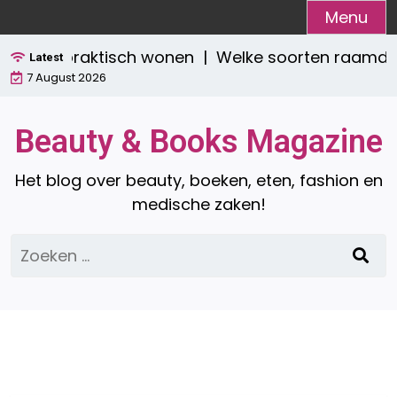
Ga
Menu
naar
jlvol én praktisch wonen |
Welke soorten raamdeco
de
Latest
7 August 2026
inhoud
Beauty & Books Magazine
Het blog over beauty, boeken, eten, fashion en
medische zaken!
Zoeken
naar: