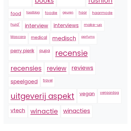
fashion
books
foodblog
foodie
geuren
haar
haarmode
food
huid'
interview
interviews
make-up
Mascara
medical
medisch
parfums
perry pierik
pupa
recensie
recensies
reviews
review
speelgoed
travel
vegan
verjaardag
uitgeverij aspekt
vtech
winactie
winacties