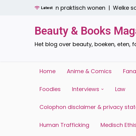
Ga
er boren: stijlvol én praktisch wonen |
Welke soor
Latest
naar
de
inhoud
Beauty & Books Mag
Het blog over beauty, boeken, eten, 
Home
Anime & Comics
Fana
Foodies
Interviews
Law
Colophon disclaimer & privacy sta
Human Trafficking
Medisch Ethis