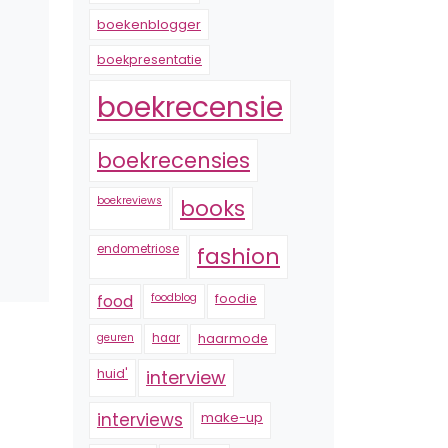
boekenblogger
boekpresentatie
boekrecensie
boekrecensies
boekreviews
books
endometriose
fashion
foodblog
foodie
food
geuren
haar
haarmode
huid'
interview
interviews
make-up