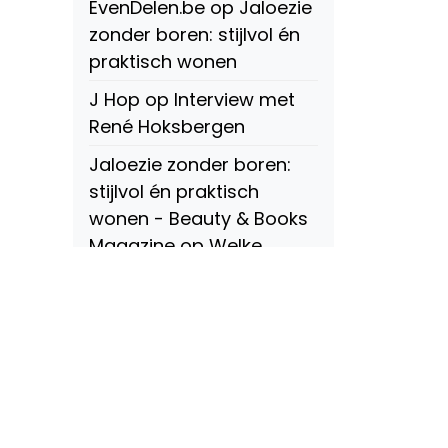
EvenDelen.be
op
Jaloezie
zonder boren: stijlvol én
praktisch wonen
J Hop
op
Interview met
René Hoksbergen
Jaloezie zonder boren:
stijlvol én praktisch
wonen - Beauty & Books
Magazine
op
Welke
soorten raamdecoratie
zijn er? Een compleet
overzicht