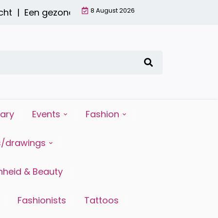
8 August 2026
t |
Een gezond ontbijt met een smoothie: waarom
iary
Events
Fashion
s/drawings
heid & Beauty
Fashionists
Tattoos