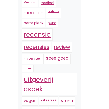
Mascara
medical
medisch
parfums
perry pierik
pupa
recensie
recensies
review
reviews
speelgoed
travel
uitgeverij
aspekt
vegan
verjaardag
vtech