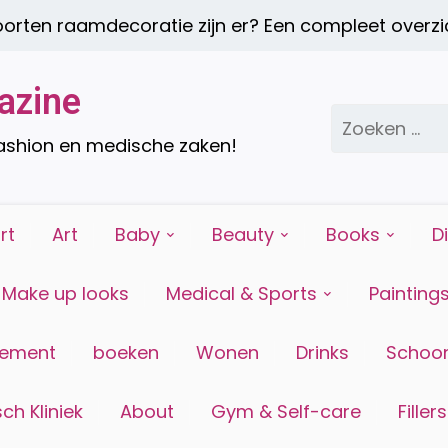
ten raamdecoratie zijn er? Een compleet overzich
azine
Zoeken
naar:
fashion en medische zaken!
rt
Art
Baby
Beauty
Books
D
Make up looks
Medical & Sports
Painting
tement
boeken
Wonen
Drinks
Schoon
ch Kliniek
About
Gym & Self-care
Fillers