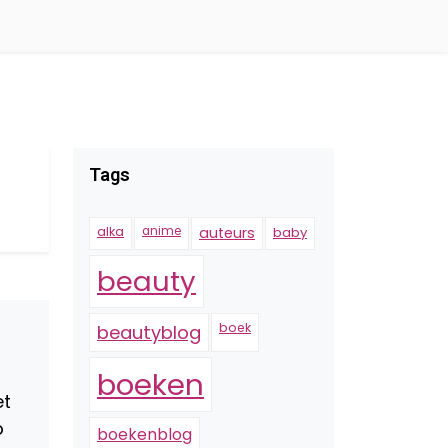
Tags
alka
anime
auteurs
baby
beauty
boek
beautyblog
boeken
et
p
boekenblog