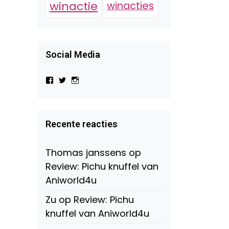
winactie
winacties
Social Media
Bekijk
Bekijk
Bekijk
het
het
het
profiel
profiel
profiel
van
van
van
Virtual-
beautynl
beautyandbooksmagazine
Beauty-
op
op
Recente reacties
147775071915783/?
Twitter
Instagram
fref=ts
op
Thomas janssens
op
Facebook
Review: Pichu knuffel van
Aniworld4u
Zu
op
Review: Pichu
knuffel van Aniworld4u