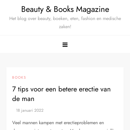
Ga
Beauty & Books Magazine
naar
Het blog over beauty, boeken, eten, fashion en medische
de
zaken!
inhoud
BOOKS
7 tips voor een betere erectie van
de man
Veel mannen kampen met erectieproblemen en