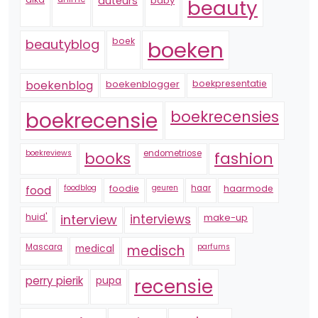
auteurs
baby
beauty
boek
beautyblog
boeken
boekenblogger
boekpresentatie
boekenblog
boekrecensie
boekrecensies
boekreviews
endometriose
fashion
books
foodblog
foodie
geuren
haar
haarmode
food
huid'
interview
interviews
make-up
Mascara
medical
medisch
parfums
perry pierik
pupa
recensie