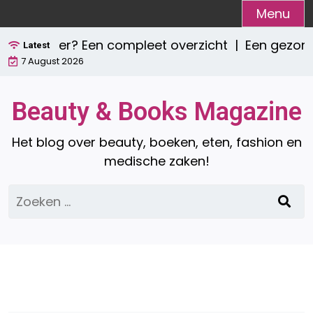
Ga
Menu
naar
e zijn er? Een compleet overzicht |
Een gezond o
de
Latest
7 August 2026
inhoud
Beauty & Books Magazine
Het blog over beauty, boeken, eten, fashion en
medische zaken!
Zoeken
naar: