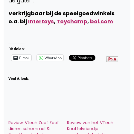
de gaten.
Verkrijgbaar bij de speelgoedwinkels
o.a. bij
Intertoys
,
Toychamp
,
bol.com
Dit delen:
E-mail
WhatsApp
Vind ik leuk:
Review: Vtech Zoef Zoef
Review van het VTech
dieren schommel &
Knuffelvriendje