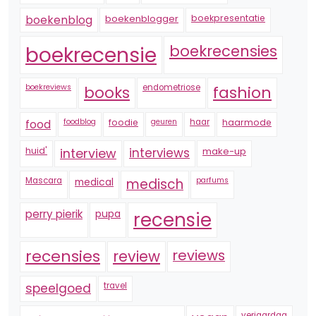
boekenblogger
boekpresentatie
boekenblog
boekrecensie
boekrecensies
boekreviews
endometriose
fashion
books
foodblog
foodie
geuren
haar
haarmode
food
huid'
interview
interviews
make-up
Mascara
medical
medisch
parfums
perry pierik
pupa
recensie
recensies
reviews
review
speelgoed
travel
verjaardag