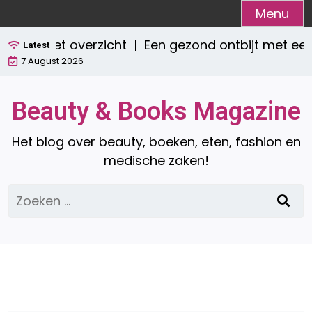
Ga
Menu
naar
 compleet overzicht |
Een gezond ontbijt met een
de
Latest
7 August 2026
inhoud
Beauty & Books Magazine
Het blog over beauty, boeken, eten, fashion en
medische zaken!
Zoeken
naar: