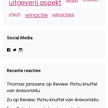
vegan
uitgeverij aspekt
vtech
winactie
winacties
Social Media
Bekijk
Bekijk
Bekijk
het
het
het
profiel
profiel
profiel
van
van
van
Virtual-
beautynl
beautyandbooksmagazine
Beauty-
op
op
Recente reacties
147775071915783/?
Twitter
Instagram
fref=ts
op
Thomas janssens
op
Review: Pichu knuffel
Facebook
van Aniworld4u
Zu
op
Review: Pichu knuffel van Aniworld4u