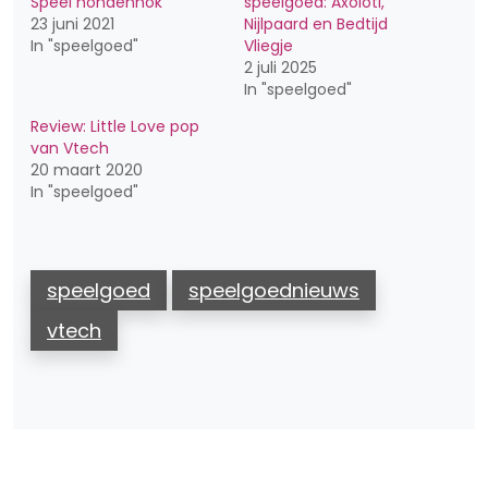
Speel hondenhok
speelgoed: Axoloti,
23 juni 2021
Nijlpaard en Bedtijd
In "speelgoed"
Vliegje
2 juli 2025
In "speelgoed"
Review: Little Love pop
van Vtech
20 maart 2020
In "speelgoed"
speelgoed
speelgoednieuws
vtech