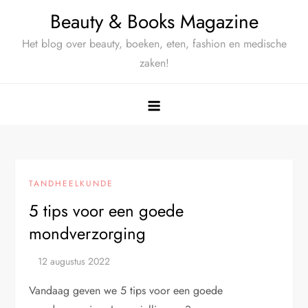
Ga
Beauty & Books Magazine
naar
Het blog over beauty, boeken, eten, fashion en medische
de
zaken!
inhoud
TANDHEELKUNDE
5 tips voor een goede
mondverzorging
Vandaag geven we 5 tips voor een goede