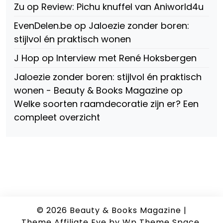
Zu
op
Review: Pichu knuffel van Aniworld4u
EvenDelen.be
op
Jaloezie zonder boren:
stijlvol én praktisch wonen
J Hop
op
Interview met René Hoksbergen
Jaloezie zonder boren: stijlvol én praktisch
wonen - Beauty & Books Magazine
op
Welke soorten raamdecoratie zijn er? Een
compleet overzicht
© 2026
Beauty & Books Magazine
|
Theme Affiliate Eye
by Wp Theme Space.