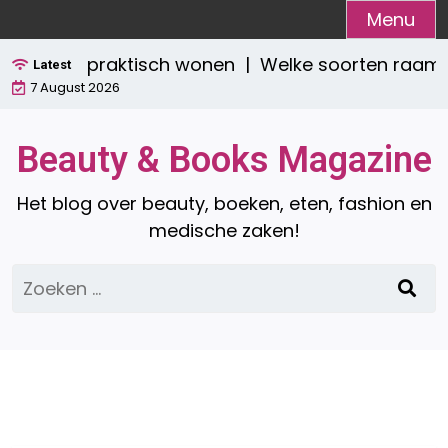
Ga
Menu
naar
tijlvol én praktisch wonen |
Welke soorten raamde
de
Latest
7 August 2026
inhoud
Beauty & Books Magazine
Het blog over beauty, boeken, eten, fashion en
medische zaken!
Zoeken
naar: