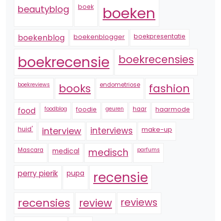
boek
beautyblog
boeken
boekenblogger
boekpresentatie
boekenblog
boekrecensie
boekrecensies
boekreviews
endometriose
fashion
books
foodblog
foodie
geuren
haar
haarmode
food
huid'
interview
interviews
make-up
Mascara
medical
medisch
parfums
perry pierik
pupa
recensie
recensies
reviews
review