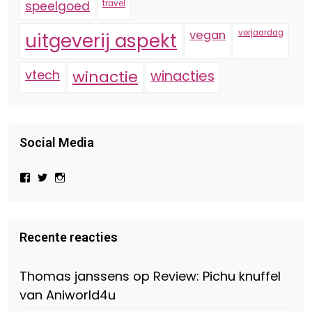
speelgoed
travel
vegan
verjaardag
uitgeverij aspekt
vtech
winactie
winacties
Social Media
Bekijk
Bekijk
Bekijk
het
het
het
profiel
profiel
profiel
van
van
van
Virtual-
beautynl
beautyandbooksmagazine
Beauty-
op
op
Recente reacties
147775071915783/?
Twitter
Instagram
fref=ts
op
Thomas janssens
op
Review: Pichu knuffel
Facebook
van Aniworld4u