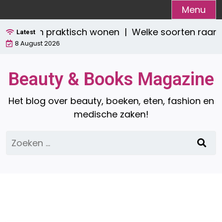
Ga
Menu
naar
stijlvol én praktisch wonen |
Welke soorten raamde
de
Latest
8 August 2026
inhoud
Beauty & Books Magazine
Het blog over beauty, boeken, eten, fashion en
medische zaken!
Zoeken
naar: