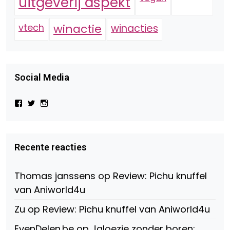
uitgeverij aspekt
vtech
winactie
winacties
Social Media
Bekijk
Bekijk
Bekijk
het
het
het
profiel
profiel
profiel
van
van
van
Virtual-
beautynl
beautyandbooksmagazine
Beauty-
op
op
Recente reacties
147775071915783/?
Twitter
Instagram
fref=ts
op
Thomas janssens
op
Review: Pichu knuffel
Facebook
van Aniworld4u
Zu
op
Review: Pichu knuffel van Aniworld4u
EvenDelen.be
op
Jaloezie zonder boren: