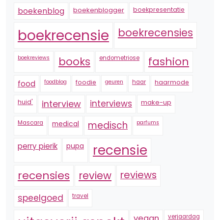
boekenblogger
boekpresentatie
boekenblog
boekrecensie
boekrecensies
boekreviews
endometriose
fashion
books
foodblog
foodie
geuren
haar
haarmode
food
huid'
interview
interviews
make-up
Mascara
medical
medisch
parfums
perry pierik
pupa
recensie
recensies
reviews
review
speelgoed
travel
vegan
verjaardag