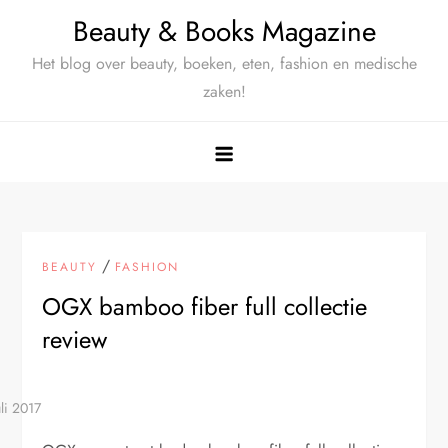
Ga
Beauty & Books Magazine
naar
Het blog over beauty, boeken, eten, fashion en medische
de
zaken!
inhoud
/
BEAUTY
FASHION
OGX bamboo fiber full collectie
review