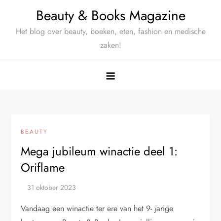
Ga
Beauty & Books Magazine
naar
Het blog over beauty, boeken, eten, fashion en medische
de
zaken!
inhoud
BEAUTY
Mega jubileum winactie deel 1:
Oriflame
Vandaag een winactie ter ere van het 9- jarige