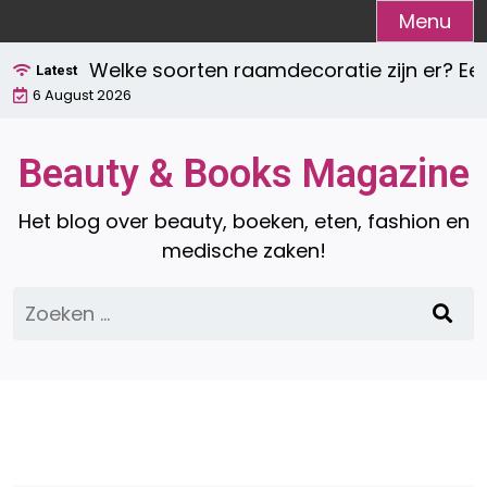
Ga
Menu
naar
Welke soorten raamdecoratie zijn er? Een co
de
Latest
6 August 2026
inhoud
Beauty & Books Magazine
Het blog over beauty, boeken, eten, fashion en
medische zaken!
Zoeken
naar: