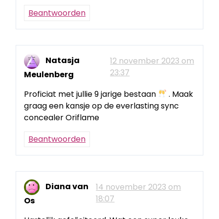
Beantwoorden
Natasja
12 november 2023 om
23:37
Meulenberg
Proficiat met jullie 9 jarige bestaan
. Maak
graag een kansje op de everlasting sync
concealer Oriflame
Beantwoorden
Diana van
14 november 2023 om
18:07
Os