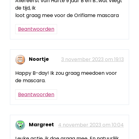
Allereerst van Harte 9 jaar B en B…wat vliegt
de tijd, ik
loot graag mee voor de Oriflame mascara
Beantwoorden
Noortje
3 november 2023 om 19:13
Happy B-day! Ik zou graag meedoen voor
de mascara.
Beantwoorden
Margreet
4 november 2023 om 10:04
Leuke actie, ik doe graag mee. En natuurlijk