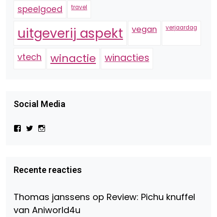
speelgoed
travel
vegan
verjaardag
uitgeverij aspekt
vtech
winactie
winacties
Social Media
Bekijk
Bekijk
Bekijk
het
het
het
profiel
profiel
profiel
van
van
van
Virtual-
beautynl
beautyandbooksmagazine
Beauty-
op
op
Recente reacties
147775071915783/?
Twitter
Instagram
fref=ts
op
Thomas janssens
op
Review: Pichu knuffel
Facebook
van Aniworld4u