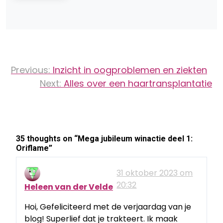
Bericht
Previous:
Inzicht in oogproblemen en ziekten
navigatie
Next:
Alles over een haartransplantatie
35 thoughts on “
Mega jubileum winactie deel 1:
Oriflame
”
31 oktober 2023 om
20:32
Heleen van der Velde
Hoi, Gefeliciteerd met de verjaardag van je
blog! Superlief dat je trakteert. Ik maak