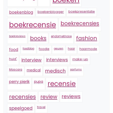
boekenblogger
boekpresentatie
boekenblog
boekrecensie
boekrecensies
boekreviews
endometriose
fashion
books
foodblog
foodie
geuren
haar
haarmode
food
huid'
interview
interviews
make-up
Mascara
medical
medisch
parfums
perry pierik
pupa
recensie
recensies
reviews
review
speelgoed
travel