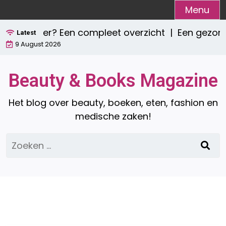
Ga
Menu
naar
tie zijn er? Een compleet overzicht |
Een gezond
de
Latest
9 August 2026
inhoud
Beauty & Books Magazine
Het blog over beauty, boeken, eten, fashion en
medische zaken!
Zoeken
naar: