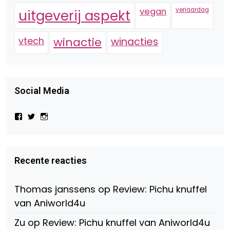
vegan
verjaardag
uitgeverij aspekt
vtech
winactie
winacties
Social Media
Bekijk
Bekijk
Bekijk
het
het
het
profiel
profiel
profiel
van
van
van
Virtual-
beautynl
beautyandbooksmagazine
Beauty-
op
op
Recente reacties
147775071915783/?
Twitter
Instagram
fref=ts
op
Thomas janssens
op
Review: Pichu knuffel
Facebook
van Aniworld4u
Zu
op
Review: Pichu knuffel van Aniworld4u