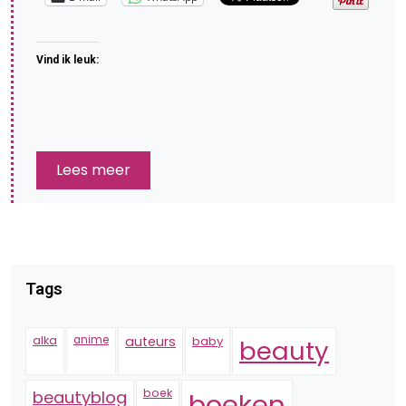
Vind ik leuk:
Lees meer
Tags
alka
anime
auteurs
baby
beauty
boek
beautyblog
boeken