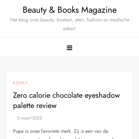
Ga
Beauty & Books Magazine
naar
Het blog over beauty, boeken, eten, fashion en medische
de
zaken!
inhoud
BOOKS
Zero calorie chocolate eyeshadow
palette review
Pupa is onze favoriete merk. Zij is een van de