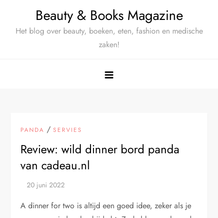
Ga
Beauty & Books Magazine
naar
Het blog over beauty, boeken, eten, fashion en medische
de
zaken!
inhoud
/
PANDA
SERVIES
Review: wild dinner bord panda
van cadeau.nl
A dinner for two is altijd een goed idee, zeker als je