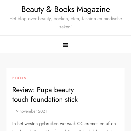
Ga
Beauty & Books Magazine
naar
Het blog over beauty, boeken, eten, fashion en medische
de
zaken!
inhoud
BOOKS
Review: Pupa beauty
touch foundation stick
In het westen gebruiken we vaak CC-cremes en af en