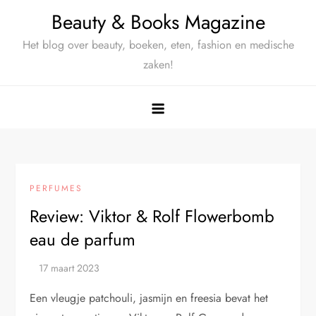
Ga
Beauty & Books Magazine
naar
Het blog over beauty, boeken, eten, fashion en medische
de
zaken!
inhoud
PERFUMES
Review: Viktor & Rolf Flowerbomb
eau de parfum
Een vleugje patchouli, jasmijn en freesia bevat het