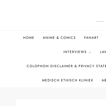
Ga
naar
de
inhoud
HOME
ANIME & COMICS
FANART
INTERVIEWS
LA
COLOPHON DISCLAIMER & PRIVACY STA
MEDISCH ETHISCH KLINIEK
A