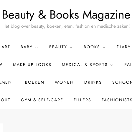
Beauty & Books Magazine
Het blog over beauty, boeken, eten, fashion en medische zaken!
ART
BABY
BEAUTY
BOOKS
DIARY
W
MAKE UP LOOKS
MEDICAL & SPORTS
PA
TEMENT
BOEKEN
WONEN
DRINKS
SCHOON
BOUT
GYM & SELF-CARE
FILLERS
FASHIONIST