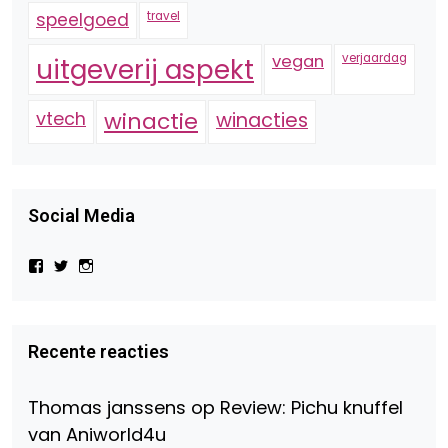
speelgoed
travel
vegan
verjaardag
uitgeverij aspekt
vtech
winactie
winacties
Social Media
Bekijk
Bekijk
Bekijk
het
het
het
profiel
profiel
profiel
van
van
van
Virtual-
beautynl
beautyandbooksmagazine
Beauty-
op
op
Recente reacties
147775071915783/?
Twitter
Instagram
fref=ts
op
Thomas janssens
op
Review: Pichu knuffel
Facebook
van Aniworld4u