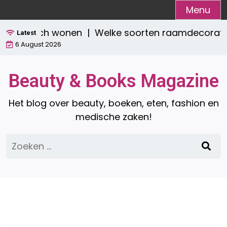
Ga
Menu
naar
 praktisch wonen |
Welke soorten raamdecoratie zij
de
Latest
6 August 2026
inhoud
Beauty & Books Magazine
Het blog over beauty, boeken, eten, fashion en
medische zaken!
Zoeken
naar: