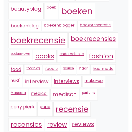
boek
beautyblog
boeken
boekenblogger
boekpresentatie
boekenblog
boekrecensie
boekrecensies
boekreviews
endometriose
fashion
books
foodblog
foodie
geuren
haar
haarmode
food
huid'
interview
interviews
make-up
Mascara
medical
medisch
parfums
perry pierik
pupa
recensie
recensies
reviews
review