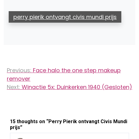
perry pierik ontvangt civis mundi prijs
Bericht
Previous:
Face halo the one step makeup
navigatie
remover
Next:
Winactie 5x: Duinkerken 1940 (Gesloten)
15 thoughts on “
Perry Pierik ontvangt Civis Mundi
prijs
”