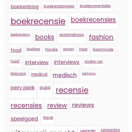
boekenblogger
boekpresentatie
boekenblog
boekrecensie
boekrecensies
boekreviews
endometriose
fashion
books
foodblog
foodie
geuren
haar
haarmode
food
huid'
interview
interviews
make-up
Mascara
medical
medisch
parfums
perry pierik
pupa
recensie
recensies
reviews
review
speelgoed
travel
vegan
verjaardag