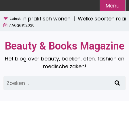
Ga
Menu
naar
 stijlvol én praktisch wonen |
Welke soorten raamd
de
Latest
7 August 2026
inhoud
Beauty & Books Magazine
Het blog over beauty, boeken, eten, fashion en
medische zaken!
Zoeken
naar: