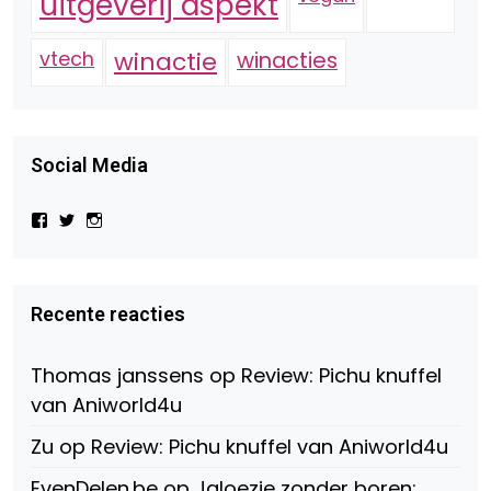
uitgeverij aspekt
vtech
winactie
winacties
Social Media
Bekijk
Bekijk
Bekijk
het
het
het
profiel
profiel
profiel
van
van
van
Virtual-
beautynl
beautyandbooksmagazine
Beauty-
op
op
Recente reacties
147775071915783/?
Twitter
Instagram
fref=ts
op
Thomas janssens
op
Review: Pichu knuffel
Facebook
van Aniworld4u
Zu
op
Review: Pichu knuffel van Aniworld4u
EvenDelen.be
op
Jaloezie zonder boren: