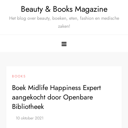
Ga
Beauty & Books Magazine
naar
Het blog over beauty, boeken, eten, fashion en medische
de
zaken!
inhoud
BOOKS
Boek Midlife Happiness Expert
aangekocht door Openbare
Bibliotheek