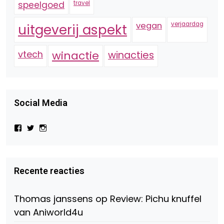
speelgoed
travel
vegan
verjaardag
uitgeverij aspekt
vtech
winactie
winacties
Social Media
Bekijk
Bekijk
Bekijk
het
het
het
profiel
profiel
profiel
van
van
van
Virtual-
beautynl
beautyandbooksmagazine
Beauty-
op
op
Recente reacties
147775071915783/?
Twitter
Instagram
fref=ts
op
Thomas janssens
op
Review: Pichu knuffel
Facebook
van Aniworld4u