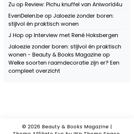
Zu
op
Review: Pichu knuffel van Aniworld4u
EvenDelen.be
op
Jaloezie zonder boren:
stijlvol én praktisch wonen
J Hop
op
Interview met René Hoksbergen
Jaloezie zonder boren: stijlvol én praktisch
wonen - Beauty & Books Magazine
op
Welke soorten raamdecoratie zijn er? Een
compleet overzicht
© 2026
Beauty & Books Magazine
|
Theme Affiliate Eye
by Wp Theme Space.