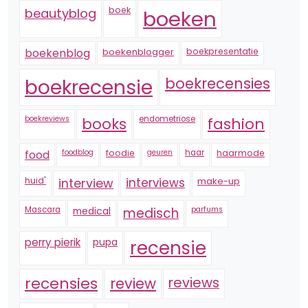
boek
beautyblog
boeken
boekenblogger
boekpresentatie
boekenblog
boekrecensie
boekrecensies
boekreviews
endometriose
fashion
books
foodblog
foodie
geuren
haar
haarmode
food
huid'
interview
interviews
make-up
Mascara
medical
medisch
parfums
perry pierik
pupa
recensie
recensies
reviews
review