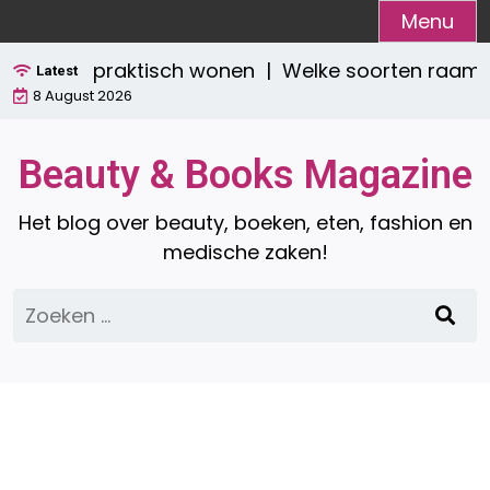
Ga
Menu
naar
tijlvol én praktisch wonen |
Welke soorten raamdec
de
Latest
8 August 2026
inhoud
Beauty & Books Magazine
Het blog over beauty, boeken, eten, fashion en
medische zaken!
Zoeken
naar: