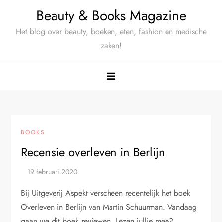
Ga
Beauty & Books Magazine
naar
Het blog over beauty, boeken, eten, fashion en medische
de
zaken!
inhoud
BOOKS
Recensie overleven in Berlijn
Bij Uitgeverij Aspekt verscheen recentelijk het boek
Overleven in Berlijn van Martin Schuurman. Vandaag
gaan we dit boek reviewen. Lezen jullie mee?