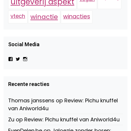
uitgeverij aspekt
vtech
winactie
winacties
Social Media
Bekijk
Bekijk
Bekijk
het
het
het
profiel
profiel
profiel
van
van
van
Virtual-
beautynl
beautyandbooksmagazine
Beauty-
op
op
Recente reacties
147775071915783/?
Twitter
Instagram
fref=ts
op
Thomas janssens
op
Review: Pichu knuffel
Facebook
van Aniworld4u
Zu
op
Review: Pichu knuffel van Aniworld4u
EvenDelen.be
op
Jaloezie zonder boren: