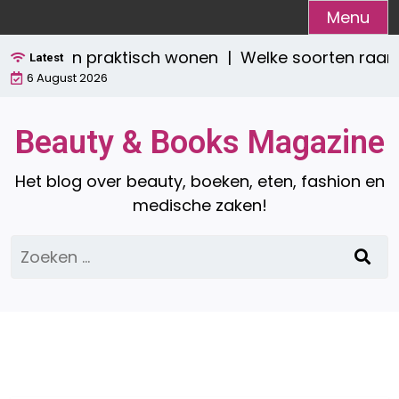
Ga
Menu
naar
 stijlvol én praktisch wonen |
Welke soorten raamd
de
Latest
6 August 2026
inhoud
Beauty & Books Magazine
Het blog over beauty, boeken, eten, fashion en
medische zaken!
Zoeken
naar: