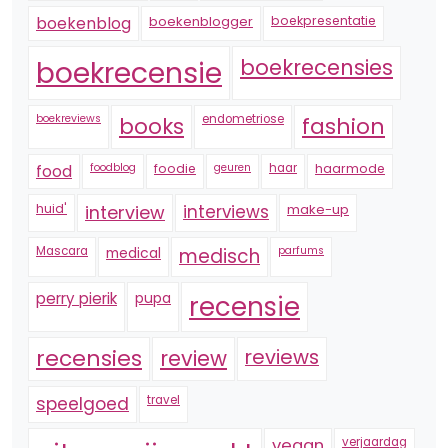
boekenblogger
boekpresentatie
boekenblog
boekrecensie
boekrecensies
boekreviews
endometriose
fashion
books
foodblog
foodie
geuren
haar
haarmode
food
huid'
interview
interviews
make-up
Mascara
medical
medisch
parfums
perry pierik
pupa
recensie
recensies
reviews
review
speelgoed
travel
vegan
verjaardag