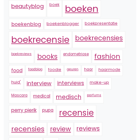
boek
beautyblog
boeken
boekenblogger
boekpresentatie
boekenblog
boekrecensie
boekrecensies
boekreviews
endometriose
fashion
books
foodblog
foodie
geuren
haar
haarmode
food
huid'
interview
interviews
make-up
Mascara
medical
medisch
parfums
perry pierik
pupa
recensie
recensies
reviews
review