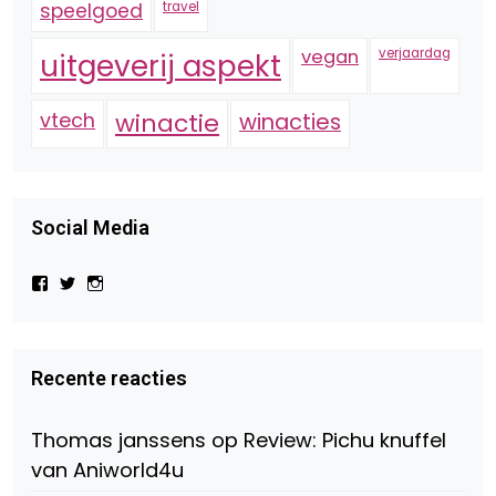
speelgoed
travel
vegan
verjaardag
uitgeverij aspekt
vtech
winactie
winacties
Social Media
Bekijk
Bekijk
Bekijk
het
het
het
profiel
profiel
profiel
van
van
van
Virtual-
beautynl
beautyandbooksmagazine
Beauty-
op
op
Recente reacties
147775071915783/?
Twitter
Instagram
fref=ts
op
Thomas janssens
op
Review: Pichu knuffel
Facebook
van Aniworld4u