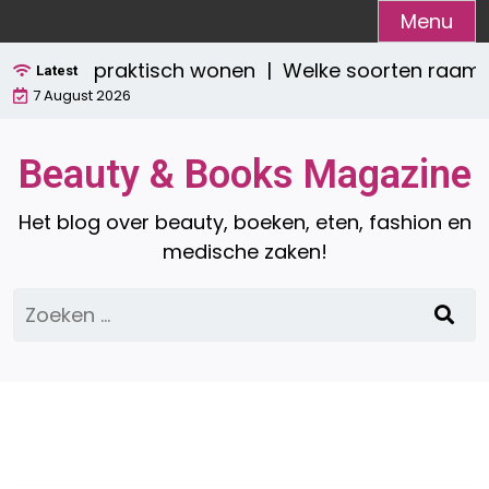
Ga
Menu
naar
tijlvol én praktisch wonen |
Welke soorten raamdec
de
Latest
7 August 2026
inhoud
Beauty & Books Magazine
Het blog over beauty, boeken, eten, fashion en
medische zaken!
Zoeken
naar: