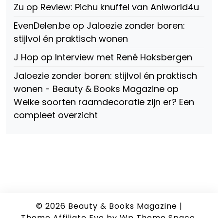
Zu
op
Review: Pichu knuffel van Aniworld4u
EvenDelen.be
op
Jaloezie zonder boren:
stijlvol én praktisch wonen
J Hop
op
Interview met René Hoksbergen
Jaloezie zonder boren: stijlvol én praktisch
wonen - Beauty & Books Magazine
op
Welke soorten raamdecoratie zijn er? Een
compleet overzicht
© 2026
Beauty & Books Magazine
|
Theme Affiliate Eye
by Wp Theme Space.