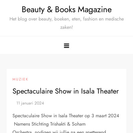
Ga
Beauty & Books Magazine
naar
Het blog over beauty, boeken, eten, fashion en medische
de
zaken!
inhoud
MUZIEK
Spectaculaire Show in Isala Theater
Spectaculaire Show in Isala Theater op 3 maart 2024
Namens Stichting Trishakti & Soham
Orchestra nodigen wij jullie na een spetterend