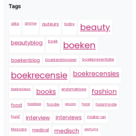
Tags
alka
anime
auteurs
baby
beauty
boek
beautyblog
boeken
boekenblogger
boekpresentatie
boekenblog
boekrecensie
boekrecensies
boekreviews
endometriose
fashion
books
foodblog
foodie
geuren
haar
haarmode
food
huid'
interview
interviews
make-up
Mascara
medical
medisch
parfums