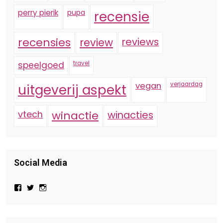
perry pierik
pupa
recensie
recensies
reviews
review
speelgoed
travel
vegan
verjaardag
uitgeverij aspekt
vtech
winactie
winacties
Social Media
Bekijk
Bekijk
Bekijk
het
het
het
profiel
profiel
profiel
van
van
van
Virtual-
beautynl
beautyandbooksmagazine