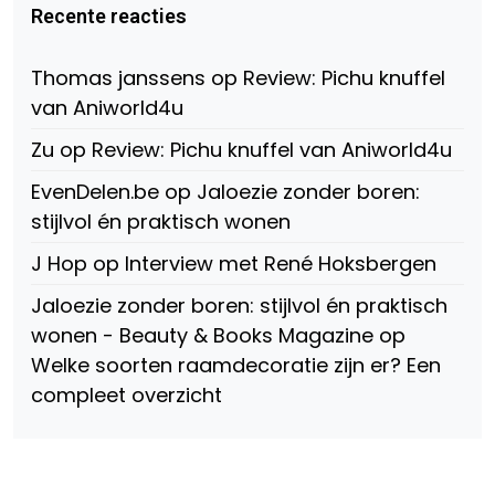
Beauty-
op
op
Recente reacties
147775071915783/?
Twitter
Instagram
fref=ts
op
Thomas janssens
op
Review: Pichu knuffel
Facebook
van Aniworld4u
Zu
op
Review: Pichu knuffel van Aniworld4u
EvenDelen.be
op
Jaloezie zonder boren:
stijlvol én praktisch wonen
J Hop
op
Interview met René Hoksbergen
Jaloezie zonder boren: stijlvol én praktisch
wonen - Beauty & Books Magazine
op
Welke soorten raamdecoratie zijn er? Een
compleet overzicht