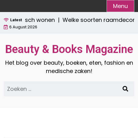
Ga
Menu
naar
 én praktisch wonen |
Welke soorten raamdecoratie 
de
Latest
6 August 2026
inhoud
Beauty & Books Magazine
Het blog over beauty, boeken, eten, fashion en
medische zaken!
Zoeken
naar: