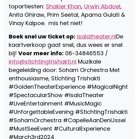
topartiesten:
Shakier Khan
,
Urwin Abdoel
,
Anita Ghiraw, Prim Seetal, Aparna Gulati &
Vinay Kalpoe. mis het niet!
Boek snel uw ticket op:
isalatheater.nl
De
kaartverkoop gaat snel, dus wees er snel
bij!
Voor meer info:
06-34846553 /
info@stichtingtrishakti.nl
Muzikale
begeleiding door: Soham Orchestra Met
enthousiasme, Stichting Trishakti
#GoldenTheaterExperience #MagicalNight
#SpectacularShow #IsalaTheater
#LiveEntertainment #MusicMagic
#UnforgettableEvening #StichtingTrishakti
#SohamOrchestra #CapelleAanDenIJssel
#MustSeeEvent #CulturalExperience
#March3rd2024