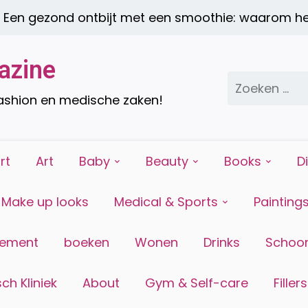
n gezond ontbijt met een smoothie: waarom het 
azine
Zoeken
naar:
fashion en medische zaken!
rt
Art
Baby
Beauty
Books
D
Make up looks
Medical & Sports
Painting
tement
boeken
Wonen
Drinks
Schoon
ch Kliniek
About
Gym & Self-care
Fillers