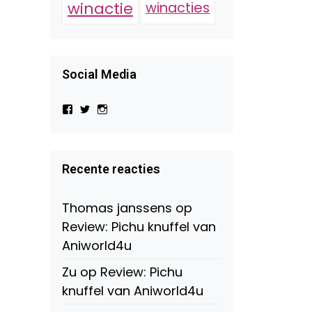
winactie
winacties
Social Media
Bekijk
Bekijk
Bekijk
het
het
het
profiel
profiel
profiel
van
van
van
Virtual-
beautynl
beautyandbooksmagazine
Beauty-
op
op
Recente reacties
147775071915783/?
Twitter
Instagram
fref=ts
op
Thomas janssens
op
Facebook
Review: Pichu knuffel van
Aniworld4u
Zu
op
Review: Pichu
knuffel van Aniworld4u