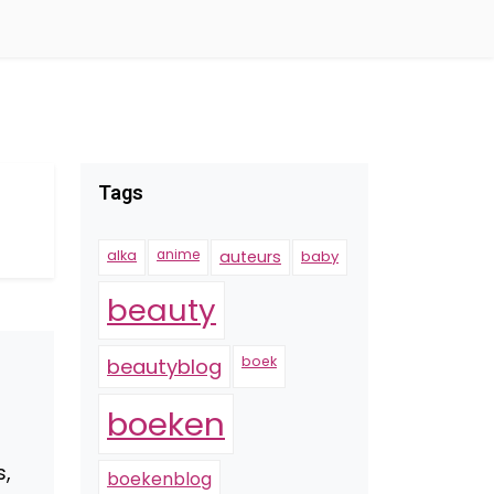
Tags
alka
anime
auteurs
baby
beauty
boek
beautyblog
boeken
s,
boekenblog