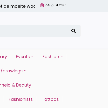
7 August 2026
de moeite waard is |
6 redenen waarom water drin
iary
Events
Fashion
s/drawings
heid & Beauty
Fashionists
Tattoos