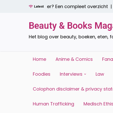
Ga
aamdecoratie zijn er? Een compleet overzicht |
Ee
Latest
naar
de
inhoud
Beauty & Books Mag
Het blog over beauty, boeken, eten, 
Home
Anime & Comics
Fana
Foodies
Interviews
Law
Colophon disclaimer & privacy sta
Human Trafficking
Medisch Ethis