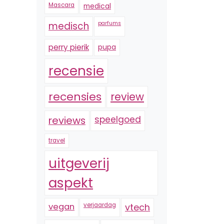
Mascara
medical
medisch
parfums
perry pierik
pupa
recensie
recensies
review
reviews
speelgoed
travel
uitgeverij
aspekt
vegan
verjaardag
vtech