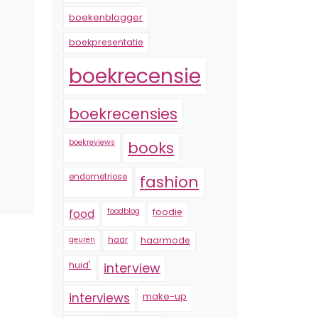
boekenblogger
boekpresentatie
boekrecensie
boekrecensies
boekreviews
books
endometriose
fashion
foodblog
foodie
food
geuren
haar
haarmode
huid'
interview
interviews
make-up