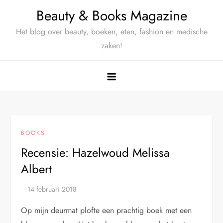
Ga
Beauty & Books Magazine
naar
Het blog over beauty, boeken, eten, fashion en medische
de
zaken!
inhoud
BOOKS
Recensie: Hazelwoud Melissa
Albert
Op mijn deurmat plofte een prachtig boek met een