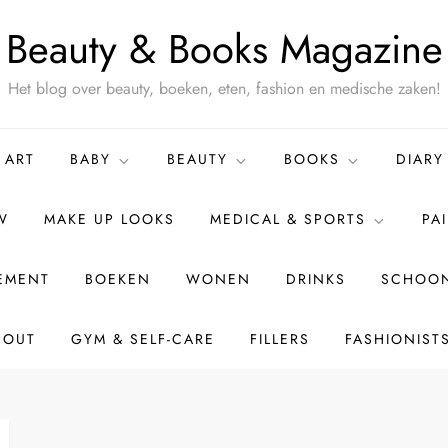
Beauty & Books Magazine
Het blog over beauty, boeken, eten, fashion en medische zaken!
ART
BABY
BEAUTY
BOOKS
DIARY
W
MAKE UP LOOKS
MEDICAL & SPORTS
PA
TEMENT
BOEKEN
WONEN
DRINKS
SCHOON
BOUT
GYM & SELF-CARE
FILLERS
FASHIONIST