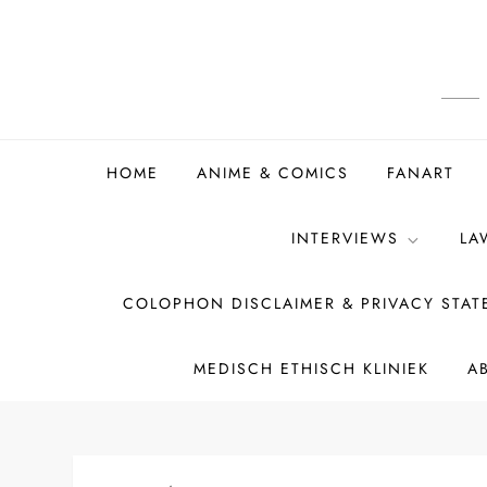
Ga
naar
de
inhoud
HOME
ANIME & COMICS
FANART
INTERVIEWS
LA
COLOPHON DISCLAIMER & PRIVACY STA
MEDISCH ETHISCH KLINIEK
A