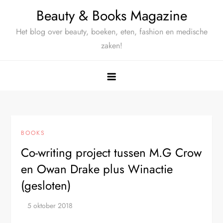
Ga
Beauty & Books Magazine
naar
Het blog over beauty, boeken, eten, fashion en medische
de
zaken!
inhoud
BOOKS
Co-writing project tussen M.G Crow
en Owan Drake plus Winactie
(gesloten)