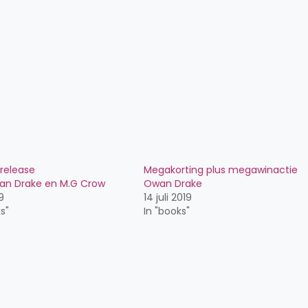
release
Megakorting plus megawinactie
an Drake en M.G Crow
Owan Drake
19
14 juli 2019
s"
In "books"