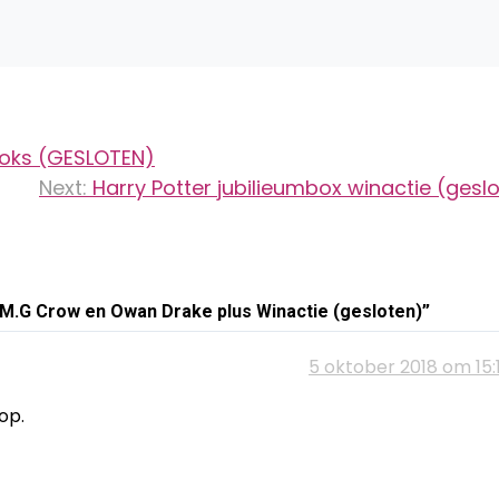
oks (GESLOTEN)
Next:
Harry Potter jubilieumbox winactie (gesl
 M.G Crow en Owan Drake plus Winactie (gesloten)
”
5 oktober 2018 om 15:
op.