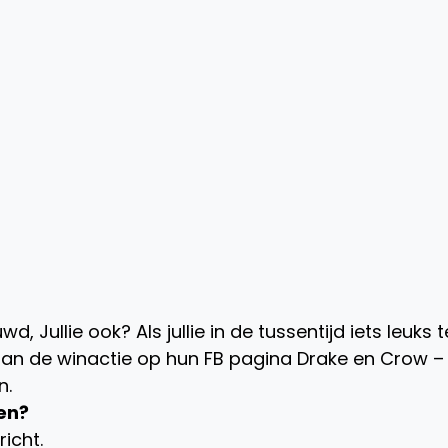
d, Jullie ook? Als jullie in de tussentijd iets leuks t
aan de winactie op hun FB pagina Drake en Crow –
n.
en?
richt.