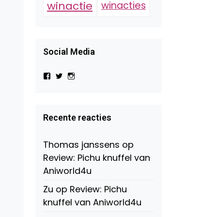
winactie
winacties
Social Media
Bekijk
Bekijk
Bekijk
het
het
het
profiel
profiel
profiel
van
van
van
Virtual-
beautynl
beautyandbooksmagazine
Beauty-
op
op
Recente reacties
147775071915783/?
Twitter
Instagram
fref=ts
op
Thomas janssens
op
Facebook
Review: Pichu knuffel van
Aniworld4u
Zu
op
Review: Pichu
knuffel van Aniworld4u