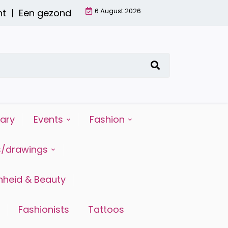
6 August 2026
Een gezond ontbijt met een smoothie: waarom he
iary
Events
Fashion
s/drawings
heid & Beauty
Fashionists
Tattoos