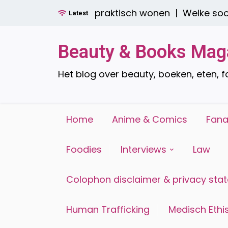
Ga
boren: stijlvol én praktisch wonen |
Welke soorten
Latest
naar
de
inhoud
Beauty & Books Mag
Het blog over beauty, boeken, eten, 
Home
Anime & Comics
Fana
Foodies
Interviews
Law
Colophon disclaimer & privacy sta
Human Trafficking
Medisch Ethis