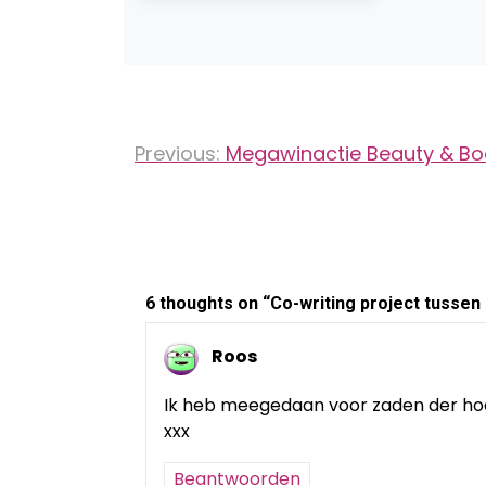
Bericht
Previous:
Megawinactie Beauty & Bo
navigatie
6 thoughts on “
Co-writing project tussen
Roos
Ik heb meegedaan voor zaden der ho
xxx
Beantwoorden