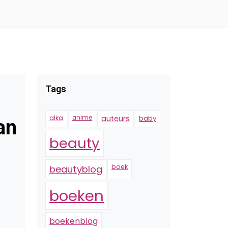
Tags
alka
anime
auteurs
baby
an
beauty
boek
beautyblog
boeken
boekenblog