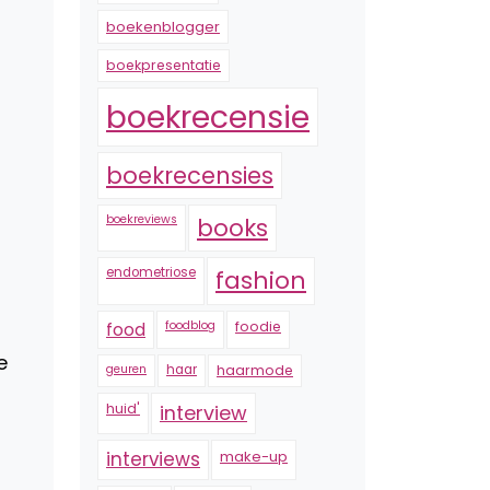
boekenblogger
boekpresentatie
boekrecensie
boekrecensies
boekreviews
books
endometriose
fashion
foodblog
foodie
food
e
geuren
haar
haarmode
huid'
interview
interviews
make-up