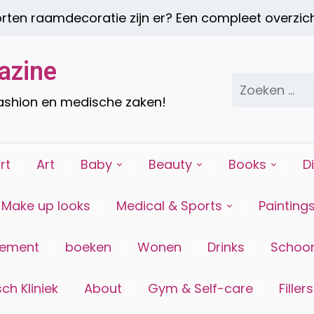
 raamdecoratie zijn er? Een compleet overzicht |
azine
Zoeken
naar:
fashion en medische zaken!
rt
Art
Baby
Beauty
Books
D
Make up looks
Medical & Sports
Painting
tement
boeken
Wonen
Drinks
Schoon
ch Kliniek
About
Gym & Self-care
Fillers