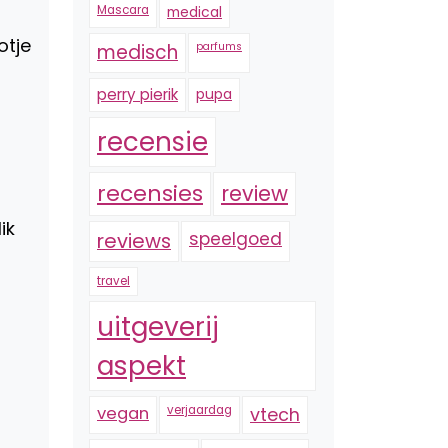
Mascara
medical
otje
medisch
parfums
perry pierik
pupa
recensie
recensies
review
ik
reviews
speelgoed
travel
uitgeverij
aspekt
vegan
verjaardag
vtech