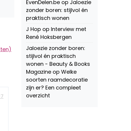
EvenDelen.be
op
Jaloezie
zonder boren: stijlvol én
praktisch wonen
J Hop
op
Interview met
René Hoksbergen
Jaloezie zonder boren:
oten)
stijlvol én praktisch
wonen - Beauty & Books
Magazine
op
Welke
soorten raamdecoratie
zijn er? Een compleet
overzicht
17