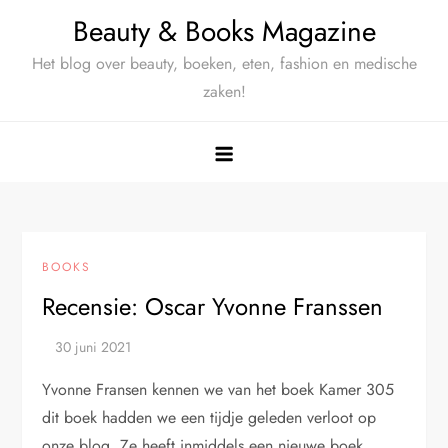
Ga
Beauty & Books Magazine
naar
Het blog over beauty, boeken, eten, fashion en medische
de
zaken!
inhoud
BOOKS
Recensie: Oscar Yvonne Franssen
Yvonne Fransen kennen we van het boek Kamer 305
dit boek hadden we een tijdje geleden verloot op
onze blog. Ze heeft inmiddels een nieuwe boek